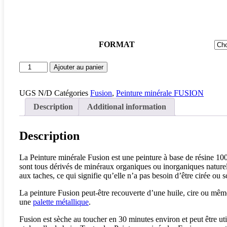
FORMAT
Blanc
Ajouter au panier
Naturel
/
PICKET
UGS
N/D
Catégories
Fusion
,
Peinture minérale FUSION
FENCE
Description
Additional information
/
PCFBN27
quantity
Description
La Peinture minérale Fusion est une peinture à base de résine 100
sont tous dérivés de minéraux organiques ou inorganiques naturels
aux taches, ce qui signifie qu’elle n’a pas besoin d’être cirée ou s
La peinture Fusion peut-être recouverte d’une huile, cire ou même 
une
palette métallique
.
Fusion est sèche au toucher en 30 minutes environ et peut être utili