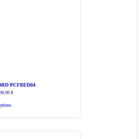
RD PCFBED04
36.00
$
ptions