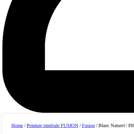
Home
/
Peinture minérale FUSION
/
Fusion
/ Blanc Naturel /