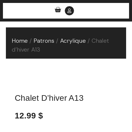
0
Home
/
Patrons
/
Acrylique
/ Chalet
d’hiver A13
Chalet D’hiver A13
12.99
$